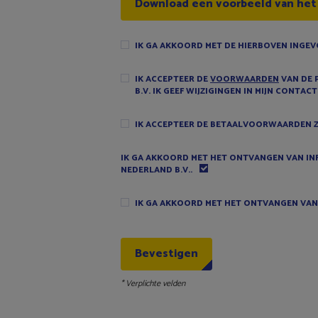
Download een voorbeeld van het
IK GA AKKOORD MET DE HIERBOVEN INGE
IK ACCEPTEER DE
VOORWAARDEN
VAN DE 
B.V. IK GEEF WIJZIGINGEN IN MIJN CONT
IK ACCEPTEER DE BETAALVOORWAARDEN Z
IK GA AKKOORD MET HET ONTVANGEN VAN IN
NEDERLAND B.V..
IK GA AKKOORD MET HET ONTVANGEN VAN 
* Verplichte velden