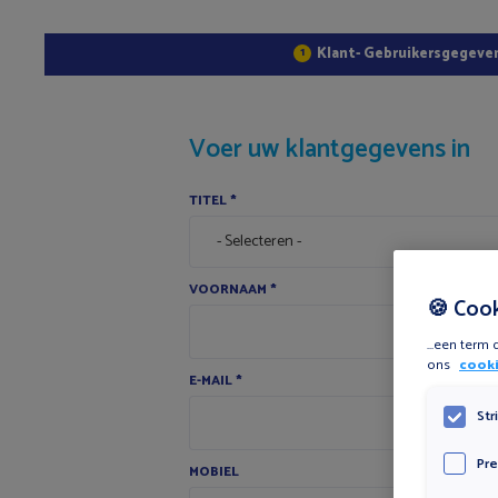
Klant- Gebruikersgegeve
1
Voer uw klantgegevens in
TITEL
*
VOORNAAM
*
🍪 Coo
...een term
ons
cooki
E-MAIL
*
Str
Pre
MOBIEL