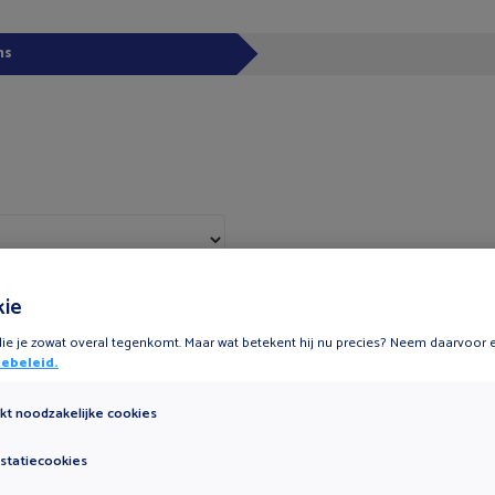
ns
ACHTERNAAM
*
kie
 die je zowat overal tegenkomt. Maar wat betekent hij nu precies? Neem daarvoor ee
ebeleid.
TELEFOON
*
ikt noodzakelijke cookies
statiecookies
STRAAT
*