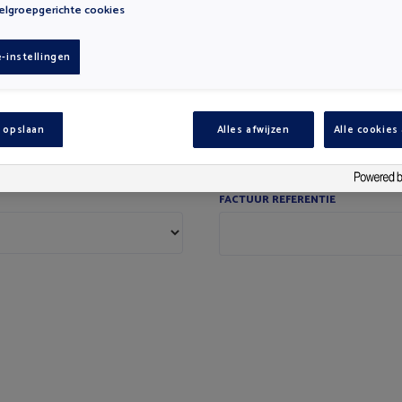
lgroepgerichte cookies
POSTCODE
*
-instellingen
LAND
*
 opslaan
Alles afwijzen
Alle cookies
FACTUUR REFERENTIE