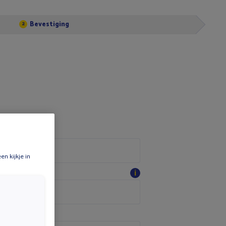
Bevestiging
2
n kijkje in
ℹ