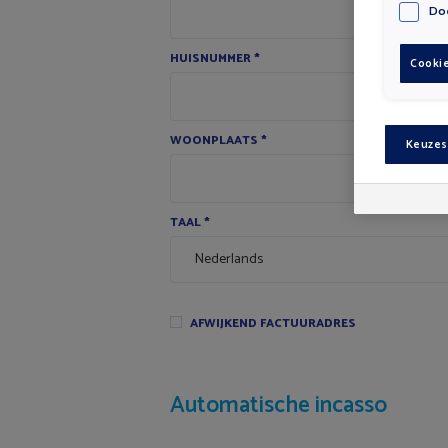
Doe
HUISNUMMER
*
Cookie
WOONPLAATS
*
Keuzes
TAAL
*
AFWIJKEND FACTUURADRES
Automatische incasso